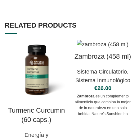
RELATED PRODUCTS
Zambroza (458 ml)
Sistema Circulatorio
,
Sistema Inmunológico
€
Zambroza
es un complemento
alimenticio que combina lo mejor
de la naturaleza en una sola
Turmeric Curcumin
bebida. Nature's Sunshine ha
(60 caps.)
seleccionado cuidadosamente
las frutas más saludables del
mundo para ofrecerte una
Energía y
experiencia deliciosa y