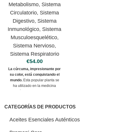
Metabolismo
,
Sistema
beneficiosa para tu bienestar.
Circulatorio
,
Sistema
Digestivo
,
Sistema
Inmunológico
,
Sistema
Musculoesquelético
,
Sistema Nervioso
,
Sistema Respiratorio
€
La cúrcuma, impresionante por
su color, está conquistando el
mundo.
Esta popular planta se
ha utilizado en la medicina
ayurvédica tradicional durante
miles de años. Sus poderosos
antioxidantes (curcuminoides)
CATEGORÍAS DE PRODUCTOS
refuerzan la respuesta
inmunitaria natural del
Aceites Esenciales Auténticos
organismo.