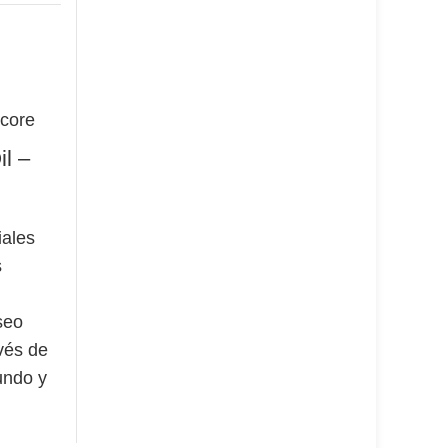
il –
Essential Oil –
Essential Oi
Peppermint
Essential Sh
iales
Aceites Esenciales
Aceites Esenci
s
Auténticos
Auténticos
€
€
seo
Con su refrescante
La mezcla ES
vés de
aroma a menta, la
ESENCIAL 
undo y
menta piperita tiene
envolverá con c
tas de
propiedades únicas
y familiares a
cias