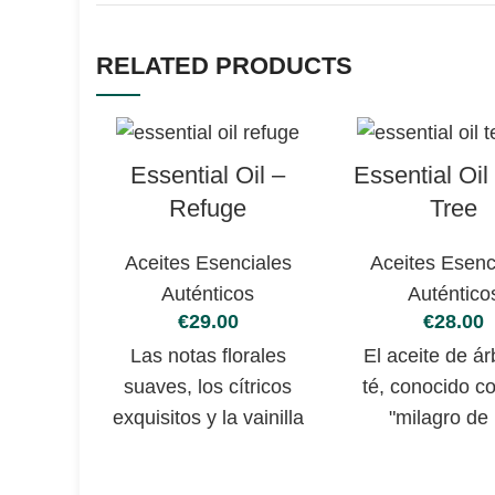
RELATED PRODUCTS
Essential Oil –
Essential Oil
Refuge
Tree
Aceites Esenciales
Aceites Esenc
Auténticos
Auténtico
€
€
Las notas florales
El aceite de ár
suaves, los cítricos
té, conocido c
exquisitos y la vainilla
"milagro de 
acogedora crean un
antípodas", se 
espacio personal de
de un árbol ori