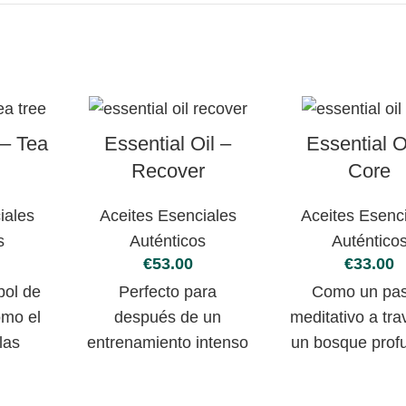
 – Tea
Essential Oil –
Essential O
Recover
Core
iales
Aceites Esenciales
Aceites Esenc
s
Auténticos
Auténtico
€
€
bol de
Perfecto para
Como un pa
omo el
después de un
meditativo a tra
las
entrenamiento intenso
un bosque prof
extrae
o una competición
fragante, las no
ginario
deportiva.
madera y espe